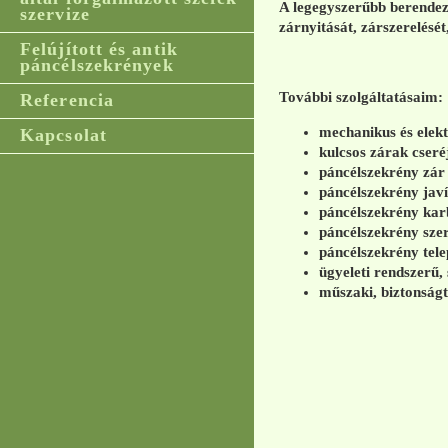
A legegyszerűbb berendez
szervize
zárnyitását, zárszerelését
Felújított és antik
páncélszekrények
További szolgáltatásaim:
Referencia
mechanikus és elek
Kapcsolat
kulcsos zárak cseré
páncélszekrény zár
páncélszekrény javít
páncélszekrény kar
páncélszekrény szer
páncélszekrény telep
ügyeleti rendszerű,
műszaki, biztonság