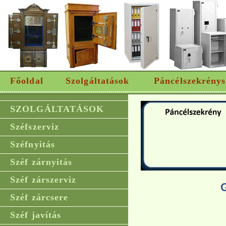
Főoldal
Szolgáltatások
Páncélszekrénys
SZOLGÁLTATÁSOK
Széfszerviz
Széfnyitás
Széf zárnyitás
Széf zárszerviz
Széf zárcsere
Széf javítás