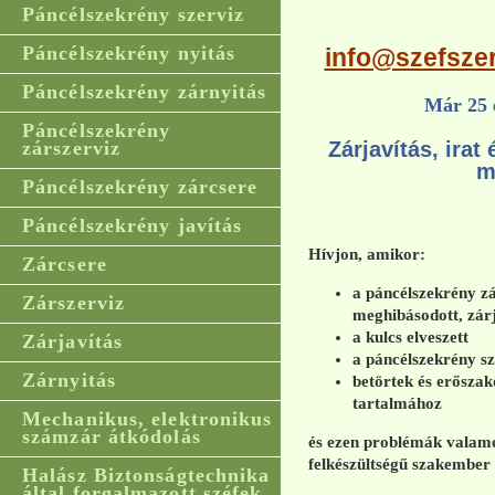
Páncélszekrény szerviz
Páncélszekrény nyitás
info@szefszer
Páncélszekrény zárnyitás
Már 25 é
Páncélszekrény
zárszerviz
Zárjavítás, ira
m
Páncélszekrény zárcsere
Páncélszekrény javítás
Hívjon, amikor:
Zárcsere
a páncélszekrény z
Zárszerviz
meghibásodott, zár
a kulcs elveszett
Zárjavítás
a páncélszekrény sz
Zárnyitás
betörtek és erőszak
tartalmához
Mechanikus, elektronikus
számzár átkódolás
és ezen problémák valame
felkészültségű szakember 
Halász Biztonságtechnika
által forgalmazott széfek