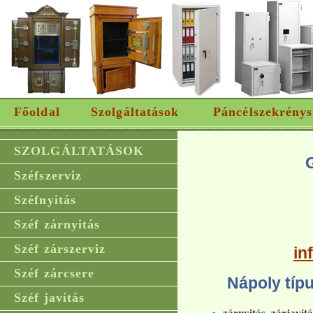
Főoldal
Szolgáltatások
Páncélszekrénys
SZOLGÁLTATÁSOK
Széfszerviz
Széfnyitás
Széf zárnyitás
Széf zárszerviz
in
Széf zárcsere
Nápoly típ
Széf javítás