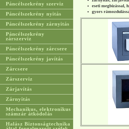
zárnyitás, zárjavít
Páncélszekrény szerviz
eseti megbízással, h
gyors rámozdulássa
Páncélszekrény nyitás
Páncélszekrény zárnyitás
Páncélszekrény
zárszerviz
Páncélszekrény zárcsere
Páncélszekrény javítás
Zárcsere
Zárszerviz
Zárjavítás
Zárnyitás
Mechanikus, elektronikus
számzár átkódolás
Halász Biztonságtechnika
által forgalmazott széfek