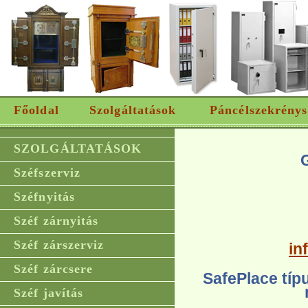
Főoldal
Szolgáltatások
Páncélszekrénys
SZOLGÁLTATÁSOK
Széfszerviz
Széfnyitás
Széf zárnyitás
Széf zárszerviz
in
Széf zárcsere
SafePlace típ
Széf javítás