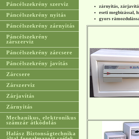
Páncélszekrény szerviz
zárnyitás, zárjavít
eseti megbízással, h
Páncélszekrény nyitás
gyors rámozdulássa
Páncélszekrény zárnyitás
Páncélszekrény
zárszerviz
Páncélszekrény zárcsere
Páncélszekrény javítás
Zárcsere
Zárszerviz
Zárjavítás
Zárnyitás
Mechanikus, elektronikus
számzár átkódolás
Halász Biztonságtechnika
által forgalmazott széfek