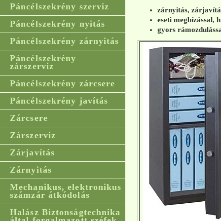
Páncélszekrény szerviz
zárnyitás, zárjavít
eseti megbízással, h
Páncélszekrény nyitás
gyors rámozdulássa
Páncélszekrény zárnyitás
Páncélszekrény
zárszerviz
Páncélszekrény zárcsere
Páncélszekrény javítás
Zárcsere
Zárszerviz
Zárjavítás
Zárnyitás
Mechanikus, elektronikus
számzár átkódolás
Halász Biztonságtechnika
által forgalmazott széfek