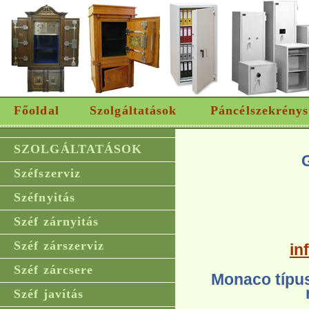
Főoldal
Szolgáltatások
Páncélszekrénys
SZOLGÁLTATÁSOK
Széfszerviz
Széfnyitás
Széf zárnyitás
Széf zárszerviz
in
Széf zárcsere
Monaco típus
Széf javítás