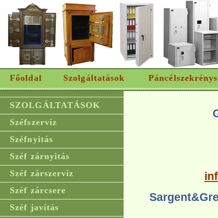
Főoldal
Szolgáltatások
Páncélszekrénys
SZOLGÁLTATÁSOK
Széfszerviz
Széfnyitás
Széf zárnyitás
Széf zárszerviz
in
Széf zárcsere
Sargent&Gre
Széf javítás