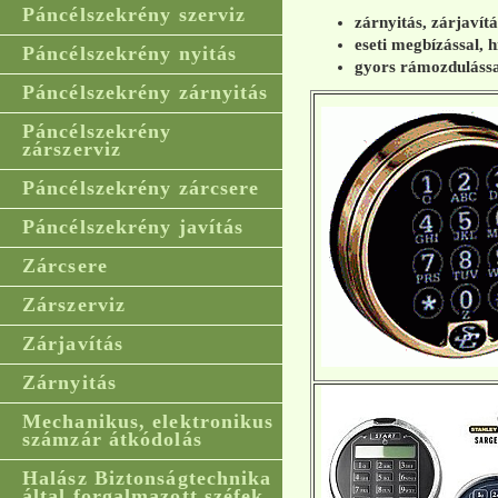
Páncélszekrény szerviz
zárnyitás, zárjavít
eseti megbízással, h
Páncélszekrény nyitás
gyors rámozdulássa
Páncélszekrény zárnyitás
Páncélszekrény
zárszerviz
Páncélszekrény zárcsere
Páncélszekrény javítás
Zárcsere
Zárszerviz
Zárjavítás
Zárnyitás
Mechanikus, elektronikus
számzár átkódolás
Halász Biztonságtechnika
által forgalmazott széfek