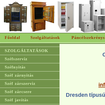
Főoldal
Szolgáltatások
Páncélszekrénys
SZOLGÁLTATÁSOK
Széfszerviz
Széfnyitás
Széf zárnyitás
Széf zárszerviz
in
Széf zárcsere
Dresden típusú
Széf javítás