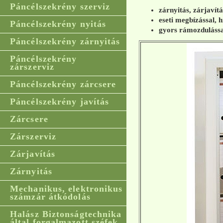
Páncélszekrény szerviz
zárnyitás, zárjavít
eseti megbízással, h
Páncélszekrény nyitás
gyors rámozdulássa
Páncélszekrény zárnyitás
Páncélszekrény
zárszerviz
Páncélszekrény zárcsere
Páncélszekrény javítás
Zárcsere
Zárszerviz
Zárjavítás
Zárnyitás
Mechanikus, elektronikus
számzár átkódolás
Halász Biztonságtechnika
által forgalmazott széfek