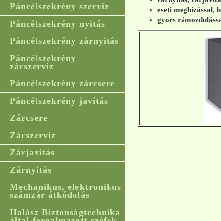
zárnyitás, zárjavít
Páncélszekrény szerviz
eseti megbízással, h
gyors rámozdulássa
Páncélszekrény nyitás
Páncélszekrény zárnyitás
Páncélszekrény
zárszerviz
Páncélszekrény zárcsere
Páncélszekrény javítás
Zárcsere
Zárszerviz
Zárjavítás
Zárnyitás
Mechanikus, elektronikus
számzár átkódolás
Halász Biztonságtechnika
által forgalmazott széfek