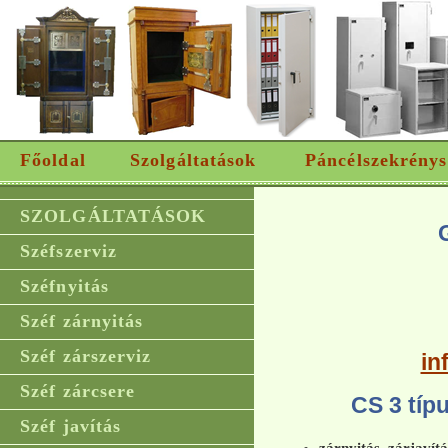
Főoldal
Szolgáltatások
Páncélszekrénys
SZOLGÁLTATÁSOK
Széfszerviz
Széfnyitás
Széf zárnyitás
Széf zárszerviz
in
Széf zárcsere
CS 3 típ
Széf javítás