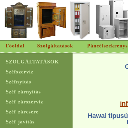
Főoldal
Szolgáltatások
Páncélszekrénys
SZOLGÁLTATÁSOK
Széfszerviz
Széfnyitás
Széf zárnyitás
Széf zárszerviz
in
Széf zárcsere
Hawai típusú
Széf javítás