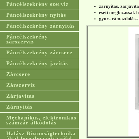
Páncélszekrény szerviz
zárnyitás, zárjavít
eseti megbízással, h
Páncélszekrény nyitás
gyors rámozdulássa
Páncélszekrény zárnyitás
Páncélszekrény
zárszerviz
Páncélszekrény zárcsere
Páncélszekrény javítás
Zárcsere
Zárszerviz
Zárjavítás
Zárnyitás
Mechanikus, elektronikus
számzár átkódolás
Halász Biztonságtechnika
által forgalmazott széfek