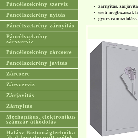
Páncélszekrény szerviz
zárnyitás, zárjavít
eseti megbízással, h
Páncélszekrény nyitás
gyors rámozdulássa
Páncélszekrény zárnyitás
Páncélszekrény
zárszerviz
Páncélszekrény zárcsere
Páncélszekrény javítás
Zárcsere
Zárszerviz
Zárjavítás
Zárnyitás
Mechanikus, elektronikus
számzár átkódolás
Halász Biztonságtechnika
által forgalmazott széfek