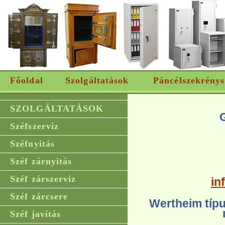
Főoldal
Szolgáltatások
Páncélszekrénys
SZOLGÁLTATÁSOK
Széfszerviz
Széfnyitás
Széf zárnyitás
Széf zárszerviz
in
Széf zárcsere
Wertheim típ
Széf javítás