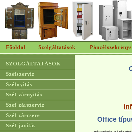
Főoldal
Szolgáltatások
Páncélszekrénys
SZOLGÁLTATÁSOK
Széfszerviz
Széfnyitás
Széf zárnyitás
Széf zárszerviz
in
Széf zárcsere
Office típ
Széf javítás