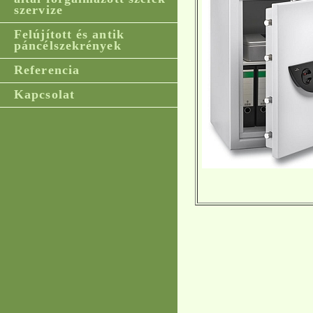
szervize
Felújított és antik
páncélszekrények
Referencia
Kapcsolat