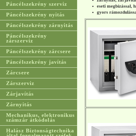
zárnyitás, zárjavít
Páncélszekrény szerviz
eseti megbízással, h
gyors rámozdulássa
Páncélszekrény nyitás
Páncélszekrény zárnyitás
Páncélszekrény
zárszerviz
Páncélszekrény zárcsere
Páncélszekrény javítás
Zárcsere
Zárszerviz
Zárjavítás
Zárnyitás
Mechanikus, elektronikus
számzár átkódolás
Halász Biztonságtechnika
által forgalmazott széfek